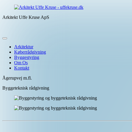
Hop
til
Arkitekt Uffe Kruse ApS
indhold
Menu
Arkitektur
Køberrådgivning
Byggestyring
Om Os
Kontakt
Ågerupvej m.fl.
Byggeteknisk rådgivning