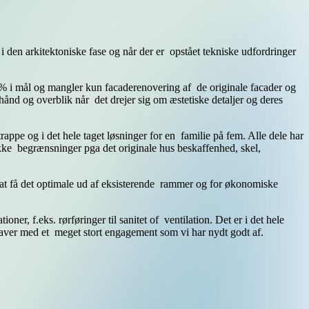
i den arkitektoniske fase og når der er opstået tekniske udfordringer
0% i mål og mangler kun facaderenovering af de originale facader og
 hånd og overblik når det drejer sig om æstetiske detaljer og deres
rappe og i det hele taget løsninger for en familie på fem. Alle dele har
kke begrænsninger pga det originale hus beskaffenhed, skel,
r at få det optimale ud af eksisterende rammer og for økonomiske
er, f.eks. rørføringer til sanitet of ventilation. Det er i det hele
opgaver med et meget stort engagement som vi har nydt godt af.