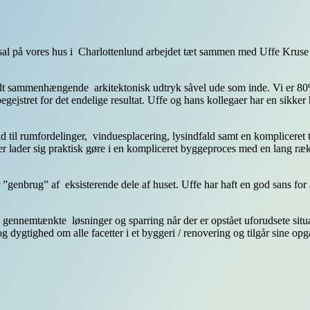
e sal på vores hus i Charlottenlund arbejdet tæt sammen med Uffe Kruse 
fuldt sammenhængende arkitektonisk udtryk såvel ude som inde. Vi er 8
gejstret for det endelige resultat. Uffe og hans kollegaer har en sikker
ld til rumfordelinger, vinduesplacering, lysindfald samt en kompliceret t
r lader sig praktisk gøre i en kompliceret byggeproces med en lang ræ
 ”genbrug” af eksisterende dele af huset. Uffe har haft en god sans fo
ennemtænkte løsninger og sparring når der er opstået uforudsete situation
og dygtighed om alle facetter i et byggeri / renovering og tilgår sine 