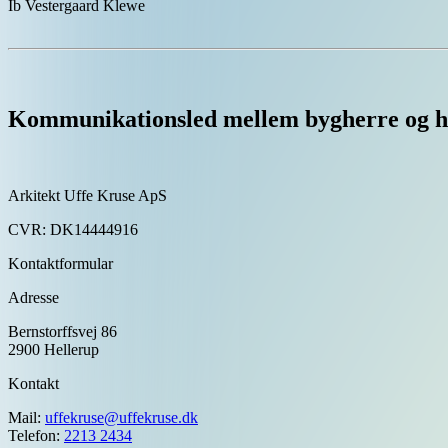
Ib Vestergaard Klewe
Kommunikationsled mellem bygherre og 
Arkitekt Uffe Kruse ApS
CVR: DK14444916
Kontaktformular
Adresse
Bernstorffsvej 86
2900 Hellerup
Kontakt
Mail:
uffekruse@uffekruse.dk
Telefon:
2213 2434