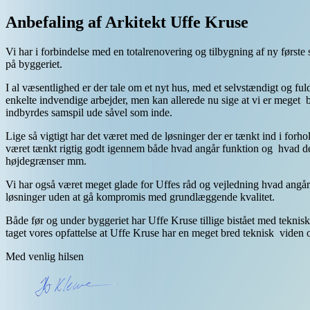
Anbefaling af Arkitekt Uffe Kruse
Vi har i forbindelse med en totalrenovering og tilbygning af ny først
på byggeriet.
I al væsentlighed er der tale om et nyt hus, med et selvstændigt og 
enkelte indvendige arbejder, men kan allerede nu sige at vi er meget be
indbyrdes samspil ude såvel som inde.
Lige så vigtigt har det været med de løsninger der er tænkt ind i forho
været tænkt rigtig godt igennem både hvad angår funktion og hvad de
højdegrænser mm.
Vi har også været meget glade for Uffes råd og vejledning hvad angår
løsninger uden at gå kompromis med grundlæggende kvalitet.
Både før og under byggeriet har Uffe Kruse tillige bistået med teknisk g
taget vores opfattelse at Uffe Kruse har en meget bred teknisk viden 
Med venlig hilsen