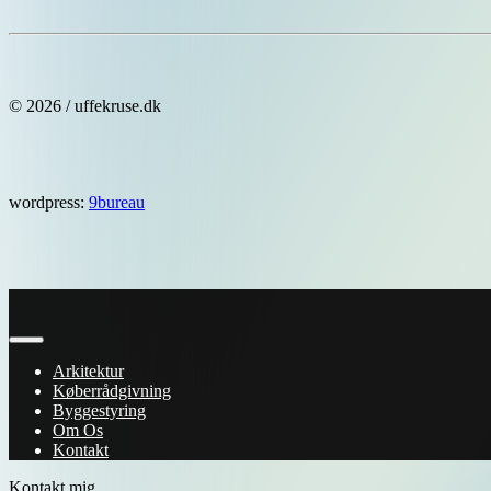
© 2026 / uffekruse.dk
wordpress:
9bureau
Luk
Arkitektur
Køberrådgivning
Byggestyring
Om Os
Kontakt
Kontakt mig