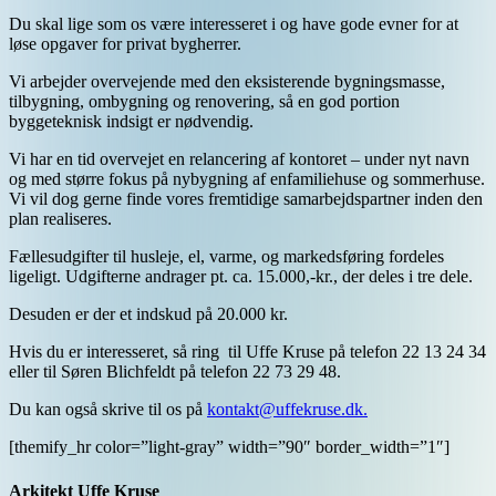
Du skal lige som os være interesseret i og have gode evner for at
løse opgaver for privat bygherrer.
Vi arbejder overvejende med den eksisterende bygningsmasse,
tilbygning, ombygning og renovering, så en god portion
byggeteknisk indsigt er nødvendig.
Vi har en tid overvejet en relancering af kontoret – under nyt navn
og med større fokus på nybygning af enfamiliehuse og sommerhuse.
Vi vil dog gerne finde vores fremtidige samarbejdspartner inden den
plan realiseres.
Fællesudgifter til husleje, el, varme, og markedsføring fordeles
ligeligt. Udgifterne andrager pt. ca. 15.000,-kr., der deles i tre dele.
Desuden er der et indskud på 20.000 kr.
Hvis du er interesseret, så ring til Uffe Kruse på telefon
22 13 24 34
eller til Søren Blichfeldt på telefon
22 73 29 48
.
Du kan også skrive til os på
kontakt@uffekruse.dk.
[themify_hr color=”light-gray” width=”90″ border_width=”1″]
Arkitekt Uffe Kruse