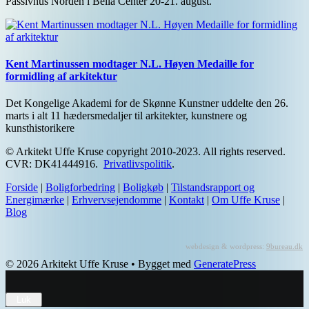
Passivhus Norden i Bella Center 20-21. august.
Kent Martinussen modtager N.L. Høyen Medaille for
formidling af arkitektur
Det Kongelige Akademi for de Skønne Kunstner uddelte den 26.
marts i alt 11 hædersmedaljer til arkitekter, kunstnere og
kunsthistorikere
© Arkitekt Uffe Kruse copyright 2010-2023. All rights reserved.
CVR: DK41444916.
Privatlivspolitik
.
Forside
|
Boligforbedring
|
Boligkøb
|
Tilstandsrapport og
Energimærke
|
Erhvervsejendomme
|
Kontakt
|
Om Uffe Kruse
|
Blog
webdesign & wordpress:
9bureau.dk
© 2026 Arkitekt Uffe Kruse
• Bygget med
GeneratePress
Luk