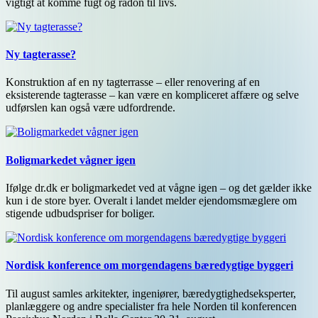
vigtigt at komme fugt og radon til livs.
Ny tagterasse?
Konstruktion af en ny tagterrasse – eller renovering af en
eksisterende tagterasse – kan være en kompliceret affære og selve
udførslen kan også være udfordrende.
Boligmarkedet vågner igen
Ifølge dr.dk er boligmarkedet ved at vågne igen – og det gælder ikke
kun i de store byer. Overalt i landet melder ejendomsmæglere om
stigende udbudspriser for boliger.
Nordisk konference om morgendagens bæredygtige byggeri
Til august samles arkitekter, ingeniører, bæredygtighedseksperter,
planlæggere og andre specialister fra hele Norden til konferencen